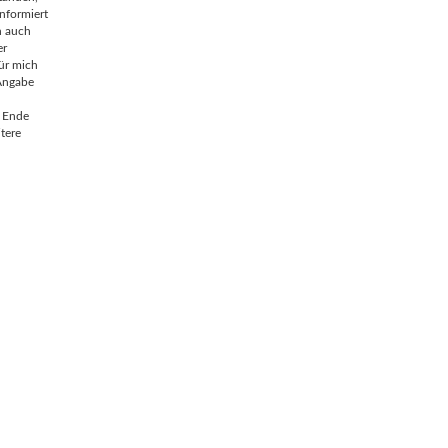
nformiert
n auch
er
für mich
 Angabe
m Ende
tere