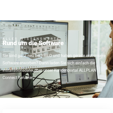
ALLES WISSENSWERTE
Rund um die Software
Sie sind ganz neu bei FRILO und haben gerade erst unsere
Software erworben? Dann laden Sie sich einfach die
Installationsdatei über unser Kundenportal ALLPLAN
Connect herunter.