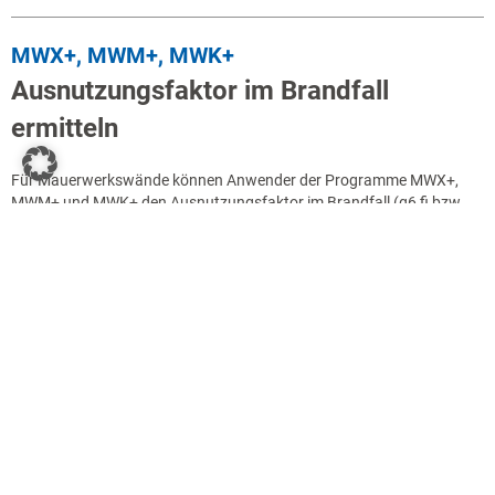
MWX+, MWM+, MWK+
Ausnutzungsfaktor im Brandfall
ermitteln
Für Mauerwerkswände können Anwender der Programme MWX+,
MWM+ und MWK+ den Ausnutzungsfaktor im Brandfall (α6,fi bzw.
αfi) ermitteln. Dank des Faktors und unter Zuhilfenahme der Norm
lässt sich die Wand in Abhängigkeit der Wanddicke in die
Feuerwiderstandsklasse einstufen. Die Ergebnisse der
Ausnutzungsfaktoren sind in der Ausgabe implementiert und können
für den zu führenden Brandschutznachweis direkt herangezogen
werden.