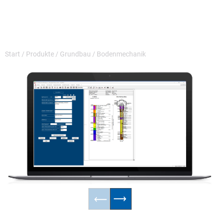
Start
/
Produkte
/
Grundbau
/
Bodenmechanik