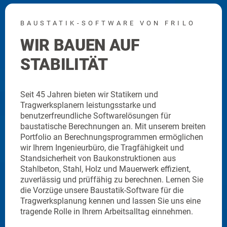
18.08. & 19.08.20
16:00 Uhr
WARE VON FRILO
Online-Train
AUF
Gebäudemode
Platte
Statikern und
Für Einsteiger und erfah
gsstarke und
Wissen erweitern oder a
warelösungen für
In diesem 2-tägigen Online
n an. Mit unserem breiten
gezielt Ihre Kenntnisse 
sprogrammen ermöglichen
Gebäudemodell (GEO) und
die Tragfähigkeit und
Sie erhalten einen fundiert
onstruktionen aus
Programmbedienung und l
nd Mauerwerk effizient,
theoretischen Grundlage
 zu berechnen. Lernen Sie
Bemessung kennen. Ergänz
tik-Software für die
durch praxisnahe Live-D
und lassen Sie uns eine
interaktive Übungen, in de
rbeitsalltag einnehmen.
selbst anwenden können.