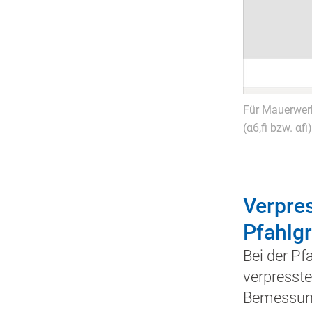
Für Mauerwer
(α6,fi bzw. αfi
Verpres
Pfahlg
Bei der Pf
verpresste
Bemessung 