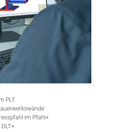
im PLT
r Mauerwerkswände
resspfahl im Pfahl+
m DLT+