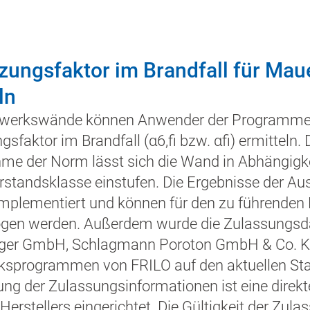
zungsfaktor im Brandfall für Ma
ln
rwerkswände können Anwender der Program
sfaktor im Brandfall (α6,fi bzw. αfi) ermitteln.
me der Norm lässt sich die Wand in Abhängigke
standsklasse einstufen. Die Ergebnisse der Au
mplementiert und können für den zu führenden
gen werden. Außerdem wurde die Zulassungsda
ger GmbH, Schlagmann Poroton GmbH & Co. KG.
sprogrammen von FRILO auf den aktuellen Stan
lung der Zulassungsinformationen ist eine direk
 Herstellers eingerichtet. Die Gültigkeit der Z