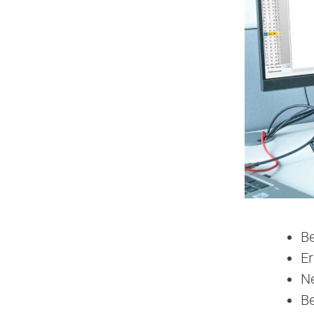
B
Er
Ne
Be