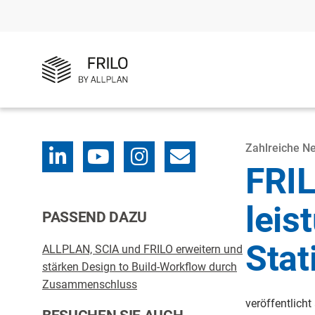
Zahlreiche N
FRIL
leis
PASSEND DAZU
Stat
ALLPLAN, SCIA und FRILO erweitern und
stärken Design to Build-Workflow durch
Zusammenschluss
veröffentlich