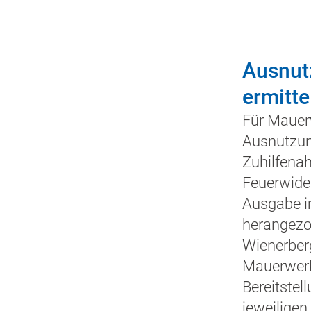
Ausnut
ermitte
Für Maue
Ausnutzung
Zuhilfenah
Feuerwider
Ausgabe i
herangezo
Wienerber
Mauerwerk
Bereitstel
jeweiligen