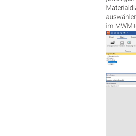
Materialdi
auswählen,
im MWM+) 