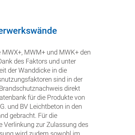
uerwerkswände
me MWX+, MWM+ und MWK+ den
 Dank des Faktors und unter
it der Wanddicke in die
snutzungsfaktoren sind in der
 Brandschutznachweis direkt
tenbank für die Produkte von
 und BV Leichtbeton in den
d gebracht. Für die
te Verlinkung zur Zulassung des
ulassung wird zudem sowohl im