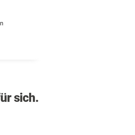
en
ür sich.