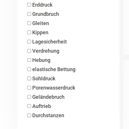
Erddruck
Grundbruch
Gleiten
Kippen
Lagesicherheit
Verdrehung
Hebung
elastische Bettung
Sohldruck
Porenwasserdruck
Geländebruch
Auftrieb
Durchstanzen