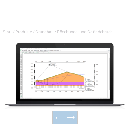
Start
/
Produkte
/
Grundbau
/
Böschungs- und Geländebruch