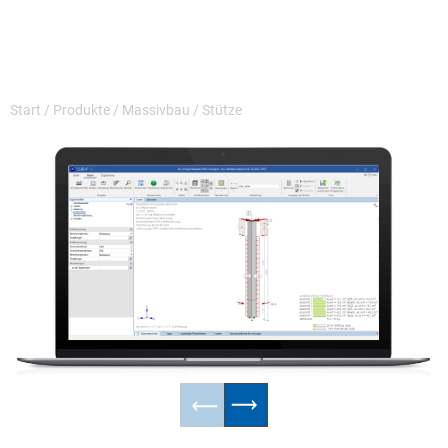
Start
/
Produkte
/
Massivbau
/
Stütze