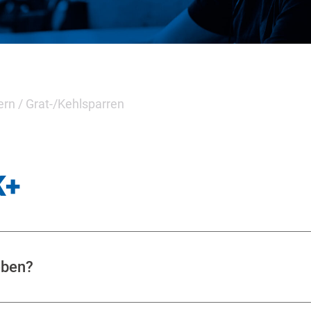
ern
/
Grat-/Kehlsparren
K+
eben?