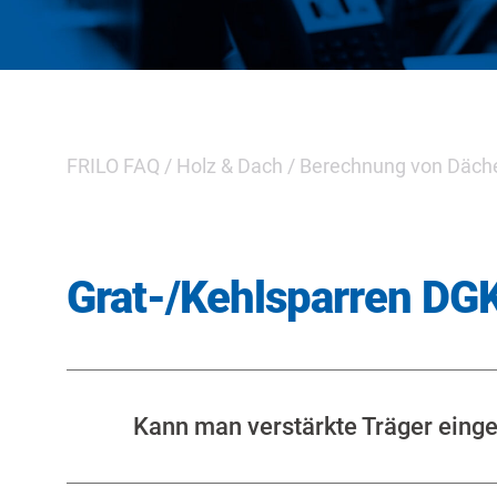
FRILO FAQ
/
Holz & Dach
/
Berechnung von Däch
Grat-/Kehlsparren DG
Kann man verstärkte Träger eing