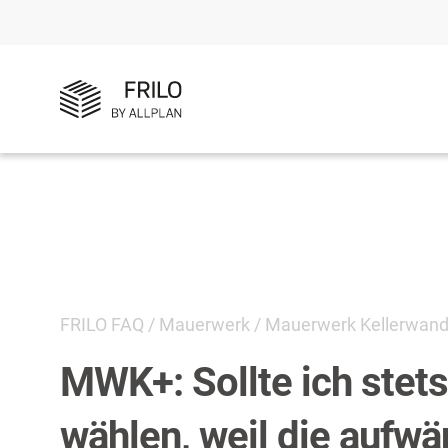
FRILO FAQ
/
Mauerwerk
/
Mauerwerk Kellerwan
MWK+: Sollte ich stet
wählen, weil die aufw