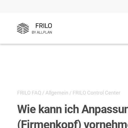
FRILO FAQ
/
Allgemein
/
FRILO Control Center
Wie kann ich Anpassu
(Firmenkopf) vornehm