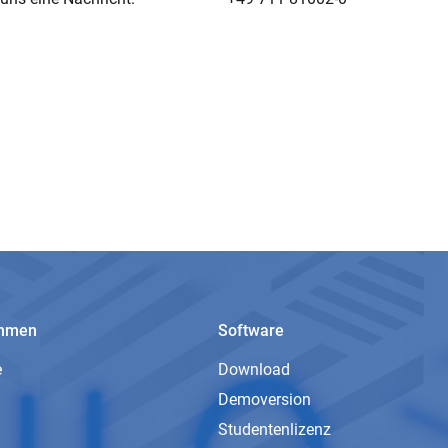
ehmen
Software
e
Download
Demoversion
Studentenlizenz