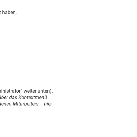
t haben.
nistrator“ weiter unten).
f über das Kontextmenü
enen Mitarbeiters – hier