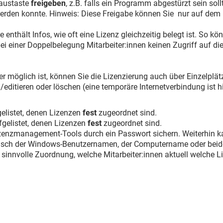
Maustaste
freigeben
, z.B. falls ein Programm abgestürzt sein soll
rden konnte. Hinweis: Diese Freigabe können Sie nur auf dem 
te enthält Infos, wie oft eine Lizenz gleichzeitig belegt ist. So k
 bei einer Doppelbelegung Mitarbeiter:innen keinen Zugriff auf d
r möglich ist, können Sie die Lizenzierung auch über Einzelplät
ditieren oder löschen (eine temporäre Internetverbindung ist hie
gelistet, denen Lizenzen
fest
zugeordnet sind.
ufgelistet, denen Lizenzen
fest
zugeordnet sind.
izenzmanagement-Tools durch ein Passwort sichern. Weiterhin ka
tisch der Windows-Benutzernamen, der Computername oder beid
sinnvolle Zuordnung, welche Mitarbeiter:innen aktuell welche L