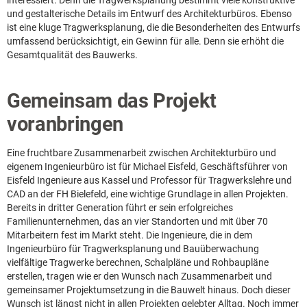
interessiert. Denn die Tragwerksplanung bestimmt viele konstruktive
und gestalterische Details im Entwurf des Architekturbüros. Ebenso
ist eine kluge Tragwerksplanung, die die Besonderheiten des Entwurfs
umfassend berücksichtigt, ein Gewinn für alle. Denn sie erhöht die
Gesamtqualität des Bauwerks.
Gemeinsam das Projekt
voranbringen
Eine fruchtbare Zusammenarbeit zwischen Architekturbüro und
eigenem Ingenieurbüro ist für Michael Eisfeld, Geschäftsführer von
Eisfeld Ingenieure aus Kassel und Professor für Tragwerkslehre und
CAD an der FH Bielefeld, eine wichtige Grundlage in allen Projekten.
Bereits in dritter Generation führt er sein erfolgreiches
Familienunternehmen, das an vier Standorten und mit über 70
Mitarbeitern fest im Markt steht. Die Ingenieure, die in dem
Ingenieurbüro für Tragwerksplanung und Bauüberwachung
vielfältige Tragwerke berechnen, Schalpläne und Rohbaupläne
erstellen, tragen wie er den Wunsch nach Zusammenarbeit und
gemeinsamer Projektumsetzung in die Bauwelt hinaus. Doch dieser
Wunsch ist längst nicht in allen Projekten gelebter Alltag. Noch immer