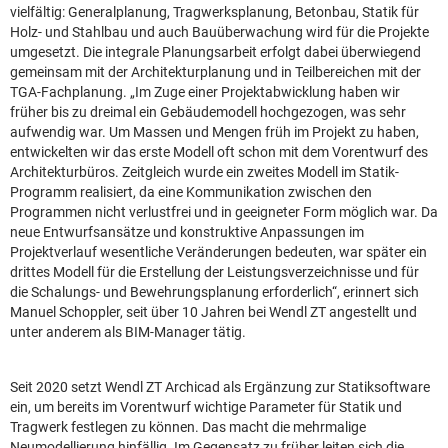
vielfältig: Generalplanung, Tragwerksplanung, Betonbau, Statik für
Holz- und Stahlbau und auch Bauüberwachung wird für die Projekte
umgesetzt. Die integrale Planungsarbeit erfolgt dabei überwiegend
gemeinsam mit der Architekturplanung und in Teilbereichen mit der
TGA-Fachplanung. „Im Zuge einer Projektabwicklung haben wir
früher bis zu dreimal ein Gebäudemodell hochgezogen, was sehr
aufwendig war. Um Massen und Mengen früh im Projekt zu haben,
entwickelten wir das erste Modell oft schon mit dem Vorentwurf des
Architekturbüros. Zeitgleich wurde ein zweites Modell im Statik-
Programm realisiert, da eine Kommunikation zwischen den
Programmen nicht verlustfrei und in geeigneter Form möglich war. Da
neue Entwurfsansätze und konstruktive Anpassungen im
Projektverlauf wesentliche Veränderungen bedeuten, war später ein
drittes Modell für die Erstellung der Leistungsverzeichnisse und für
die Schalungs- und Bewehrungsplanung erforderlich“, erinnert sich
Manuel Schoppler, seit über 10 Jahren bei Wendl ZT angestellt und
unter anderem als BIM-Manager tätig.
Seit 2020 setzt Wendl ZT Archicad als Ergänzung zur Statiksoftware
ein, um bereits im Vorentwurf wichtige Parameter für Statik und
Tragwerk festlegen zu können. Das macht die mehrmalige
Neumodellierung hinfällig. Im Gegensatz zu früher leiten sich die