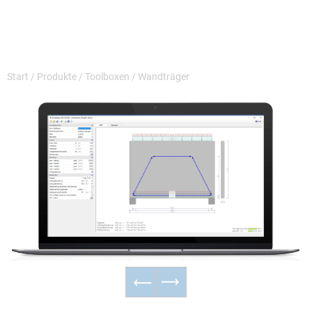
Start
/
Produkte
/
Toolboxen
/
Wandträger