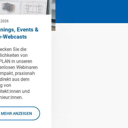
.2026
inings, Events &
e-Webcasts
ecken Sie die
ichkeiten von
LAN in unseren
enlosen Webinaren
mpakt, praxisnah
direkt aus dem
ag von
itekt:innen und
nieur:innen.
MEHR ANZEIGEN