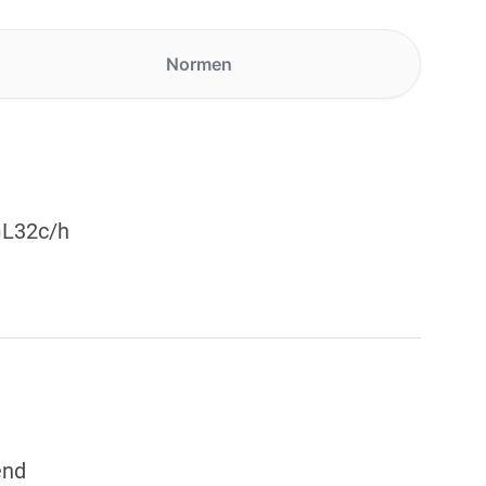
Normen
GL32c/h
end