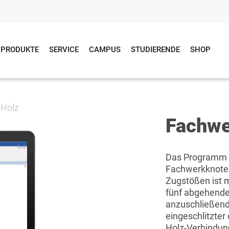
PRODUKTE
SERVICE
CAMPUS
STUDIERENDE
SHOP
 Holz
Fachwe
Das Programm „
Fachwerkknoten
Zugstößen ist m
fünf abgehende 
anzuschließende
eingeschlitzter
Holz-Verbindung