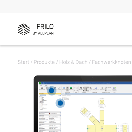
Start
/
Produkte
/
Holz & Dach
/
Fachwerkknoten