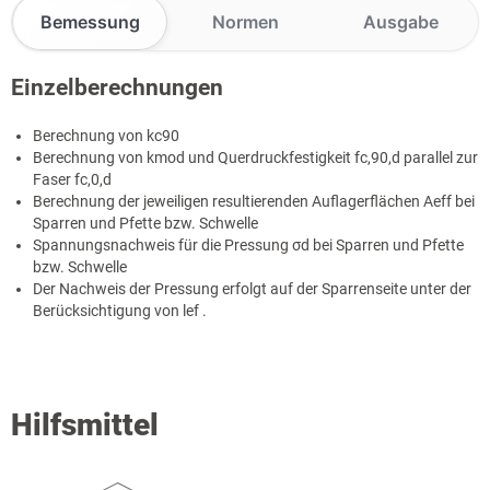
Bemessung
Normen
Ausgabe
Einzelberechnungen
Berechnung von k
c90
Berechnung von k
mod
und Querdruckfestigkeit f
c,90,d
parallel zur
Faser f
c,0,d
Berechnung der jeweiligen resultierenden Auflagerflächen A
eff
bei
Sparren und Pfette bzw. Schwelle
Spannungsnachweis für die Pressung σ
d
bei Sparren und Pfette
bzw. Schwelle
Der Nachweis der Pressung erfolgt auf der Sparrenseite unter der
Berücksichtigung von l
ef
.
Hilfsmittel