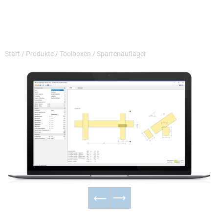
Start
/
Produkte
/
Toolboxen
/
Sparrenauflager