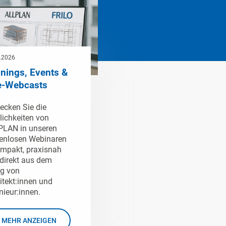
.2026
inings, Events &
e-Webcasts
ecken Sie die
ichkeiten von
LAN in unseren
enlosen Webinaren
mpakt, praxisnah
direkt aus dem
ag von
itekt:innen und
nieur:innen.
MEHR ANZEIGEN