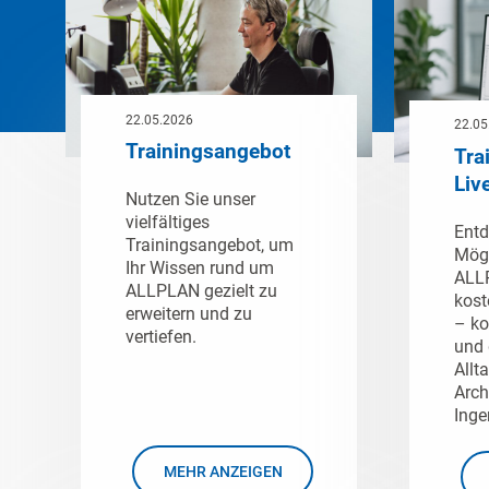
22.05.2026
22.05
Trainingsangebot
Tra
Liv
Nutzen Sie unser
vielfältiges
Entd
Trainingsangebot, um
Mögl
Ihr Wissen rund um
ALLP
ALLPLAN gezielt zu
kost
erweitern und zu
– ko
vertiefen.
und 
Allt
Arch
Inge
MEHR ANZEIGEN