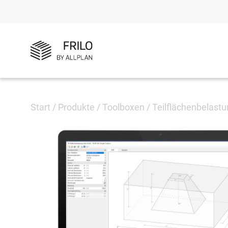
Start
/
Produkte
/
Toolboxen
/
Teilflächenbelast