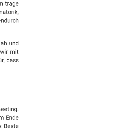
n trage
atorik,
endurch
 ab und
wir mit
r, dass
eeting.
am Ende
s Beste