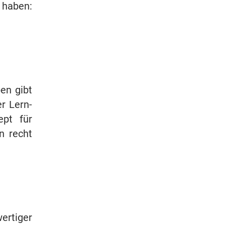
t haben:
en gibt
er Lern-
ept für
n recht
ertiger