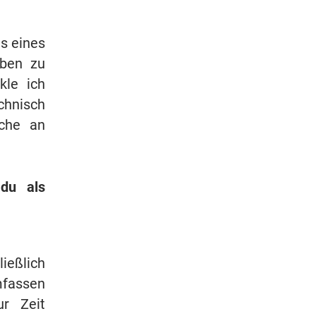
as eines
eben zu
kle ich
chnisch
nche an
 du als
ließlich
mfassen
ur Zeit