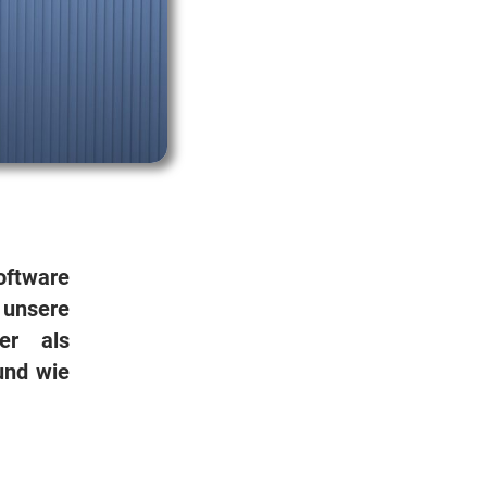
oftware
unsere
er als
und wie