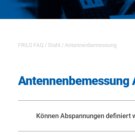
FRILO FAQ
/
Stahl
/
Antennenbemessung
Antennenbemessung 
Können Abspannungen definiert 