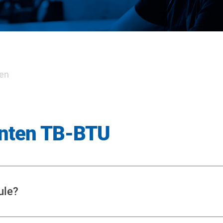
ten
Unten TB-BTU
ule?