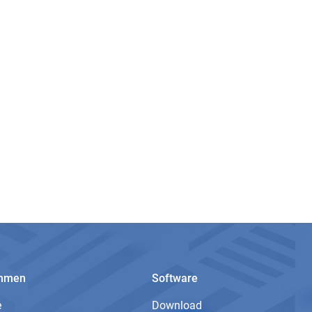
ehmen
Software
e
Download