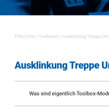
FRILO FAQ
/
Toolboxen
/
Ausklinkung Treppe Un
Ausklinkung Treppe 
Was sind eigentlich Toolbox-Mod