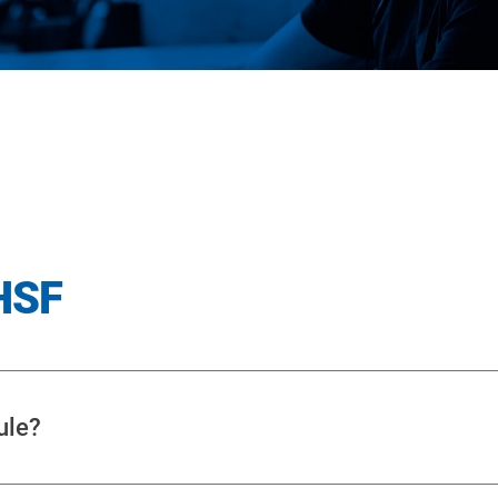
HSF
ule?