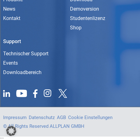
News
Demoversion
Kontakt
Studentenlizenz
Shop
Support
Technischer Support
Events
Downloadbereich
Impressum
Datenschutz
AGB
Cookie Einstellungen
© All Rights Reserved ALLPLAN GMBH
```