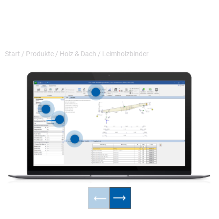
Start
/
Produkte
/
Holz & Dach
/
Leimholzbinder