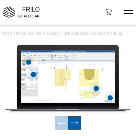
Start
/
Produkte
/
Holz & Dach
/
Schwalbenschwanzverbindung