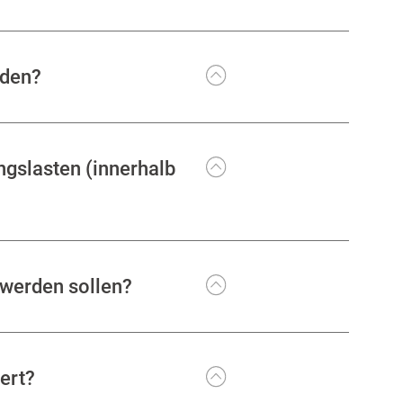
rden?
ngslasten (innerhalb
 werden sollen?
ert?