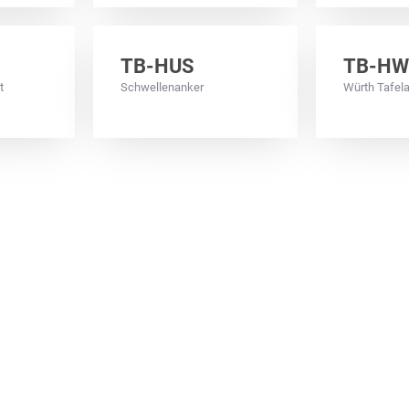
TB-HUS
TB-H
t
Schwellenanker
Würth Tafel