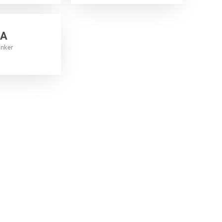
WA
anker