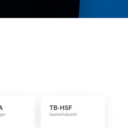
A
TB-HSF
ager
Sparrenfußpunkt