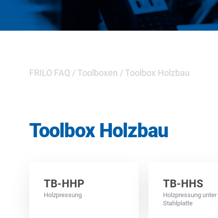
FRILO FAQ
/
Toolboxen
/
Toolbox Holzbau
Toolbox Holzbau
TB-HHP
TB-HHS
Holzpressung
Holzpressung unter
Stahlplatte