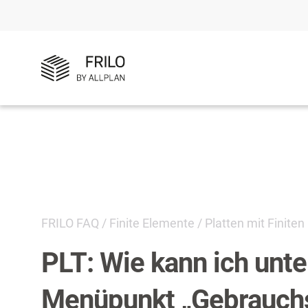
FRILO FAQ
/
Finite Elemente
/
Platten mit Finite
PLT: Wie kann ich unt
Menüpunkt „Gebrauchst