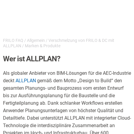
FRILO FAQ
/
Allgemein
/
Verschmelzung von FRILO & DC mit
ALLPLAN
/
Marken & Produkte
Wer ist ALLPLAN?
Als globaler Anbieter von BIM-Lösungen für die AEC-Industrie
deckt
ALLPLAN
gemäß dem Motto „Design to Build“ den
gesamten Planungs- und Bauprozess vom ersten Entwurf
bis zur Ausführungsplanung für die Baustelle und die
Fertigteilplanung ab. Dank schlanker Workflows erstellen
Anwender Planungsunterlagen von höchster Qualität und
Detailtiefe. Dabei unterstützt ALLPLAN mit integrierter Cloud-
Technologie die interdisziplinäre Zusammenarbeit an
Projekten im Hoch- und Infrastrukturbau. Über 600