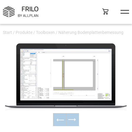
Start
/
Produkte
/
Toolboxen
/
Näherung Bodenplattenbemessung