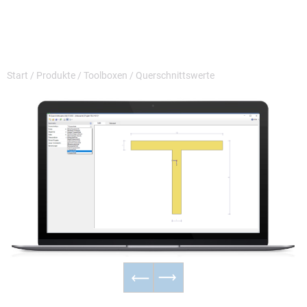
Start
/
Produkte
/
Toolboxen
/
Querschnittswerte