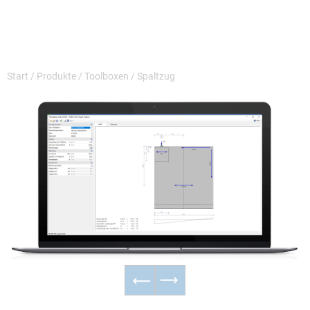
Start
/
Produkte
/
Toolboxen
/
Spaltzug