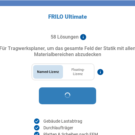
FRILO Ultimate
58 Lösungen
Für Tragwerksplaner, um das gesamte Feld der Statik mit alle
Materialbereichen abzudecken
Floating-
Named-Lizenz
Lizenz
Gebäude Lastabtrag
Durchlaufträger
Platten & Scheiben nach FEM