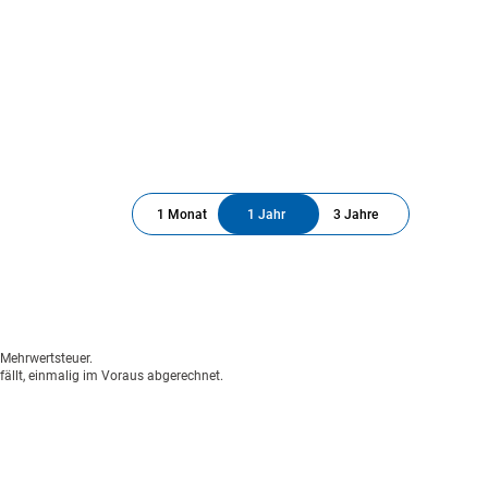
1 Monat
1 Jahr
3 Jahre
n Mehrwertsteuer.
fällt, einmalig im Voraus abgerechnet.