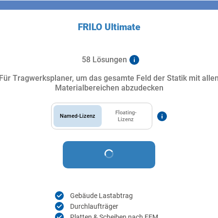
FRILO Ultimate
58 Lösungen
Für Tragwerksplaner, um das gesamte Feld der Statik mit alle
Materialbereichen abzudecken
Floating-
Named-Lizenz
Lizenz
Gebäude Lastabtrag
Durchlaufträger
Platten & Scheiben nach FEM