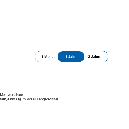
1 Monat
1 Jahr
3 Jahre
n Mehrwertsteuer.
fällt, einmalig im Voraus abgerechnet.